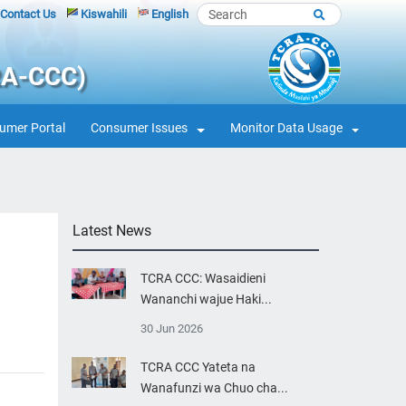
Contact Us
Kiswahili
English
RA-CCC)
umer Portal
Consumer Issues
Monitor Data Usage
Latest News
TCRA CCC: Wasaidieni
Wananchi wajue Haki...
30 Jun 2026
TCRA CCC Yateta na
Wanafunzi wa Chuo cha...