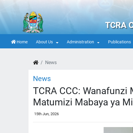
TCRA C
Home
About Us
Administration
Publications
News
News
TCRA CCC: Wanafunzi 
Matumizi Mabaya ya Mit
15th Jun, 2026