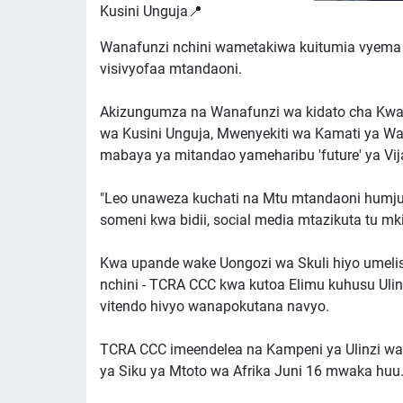
Kusini Unguja📍
Wanafunzi nchini wametakiwa kuitumia vyema mi
visivyofaa mtandaoni.
Akizungumza na Wanafunzi wa kidato cha Kwan
wa Kusini Unguja, Mwenyekiti wa Kamati ya
mabaya ya mitandao yameharibu 'future' ya Vij
"Leo unaweza kuchati na Mtu mtandaoni humjui,
someni kwa bidii, social media mtazikuta tu m
Kwa upande wake Uongozi wa Skuli hiyo umeli
nchini - TCRA CCC kwa kutoa Elimu kuhusu Uli
vitendo hivyo wanapokutana navyo.
TCRA CCC imeendelea na Kampeni ya Ulinzi w
ya Siku ya Mtoto wa Afrika Juni 16 mwaka huu