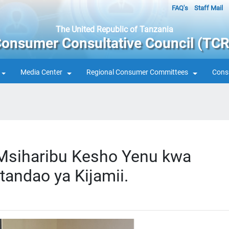
FAQ's
Staff Mail
The United Republic of Tanzania
onsumer Consultative Council (TC
Media Center
Regional Consumer Committees
Cons
Msiharibu Kesho Yenu kwa
andao ya Kijamii.