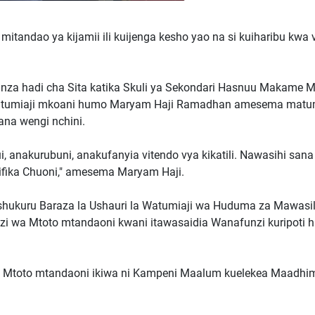
tandao ya kijamii ili kuijenga kesho yao na si kuiharibu kwa 
za hadi cha Sita katika Skuli ya Sekondari Hasnuu Makame 
 Watumiaji mkoani humo Maryam Haji Ramadhan amesema matu
ana wengi nchini.
 anakurubuni, anakufanyia vitendo vya kikatili. Nawasihi sana
kifika Chuoni," amesema Maryam Haji.
shukuru Baraza la Ushauri la Watumiaji wa Huduma za Mawasi
nzi wa Mtoto mtandaoni kwani itawasaidia Wanafunzi kuripoti 
a Mtoto mtandaoni ikiwa ni Kampeni Maalum kuelekea Maadhi
.