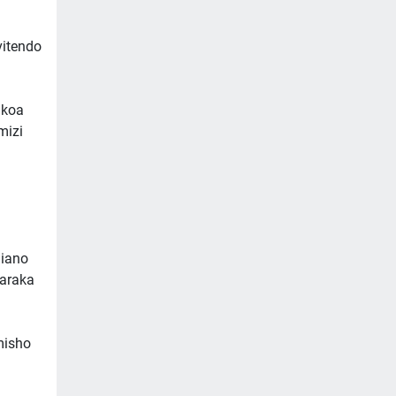
vitendo
Mkoa
mizi
liano
haraka
misho