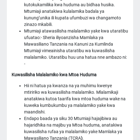
kutokukamilika kwa huduma au bidhaa husika.
Mtumiaji anatakiwa kulalamika badala ya
kunung’unika ili kupata ufumbuzi wa changamoto
zinazo mkabili.
Mtumiaji atawasilisha malalamiko yake kwa utaratibu
ufuatao:- Sheria iliyoanzisha Mamlaka ya
Mawasiliano Tanzania na Kanuni za Kumlinda
Mtumiaji vimeainisha utaratibu wa kuwasilisha
malalamiko. Utaratibu huu una hatua nne ambazo ni:
-
Kuwasilisha Malalamiko kwa Mtoa Huduma
Hii ni hatua ya kwanza na ya muhimu kwenye
mtiririko wa kuwasilisha malalamiko. Mlalamikaji
anatakiwa kutoa taarifa kwa mtoa huduma wake na
kuweka kumbukumbu ya malalamiko yake kwa
maandishi.
Endapo baada ya siku 30 Mtumiaji hajajibiwa au
hajaridhika na majibu ya Mtoa huduma, anatakiwa
kuwasilisha rufaa ya malalamiko yake Mamlaka ya
Mawasiliano Tanzania (TCRA
)
.