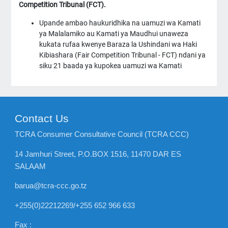
Competition Tribunal (FCT).
Upande ambao haukuridhika na uamuzi wa Kamati
ya Malalamiko au Kamati ya Maudhui unaweza
kukata rufaa kwenye Baraza la Ushindani wa Haki
Kibiashara (Fair Competition Tribunal - FCT) ndani ya
siku 21 baada ya kupokea uamuzi wa Kamati
Contact Us
TCRA Consumer Consultative Council (TCRA CCC)
14 Jamhuri Street, P.O.BOX 1516, 11470 DAR ES
SALAAM
barua@tcra-ccc.go.tz
+255(0)22212269/+255 652 966 633
Fax :