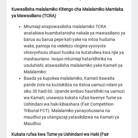
Kuwasilisha malalamiko Kitengo cha Malalamiko Mamlaka
ya Mawasiliano (TCRA)
Mtumiaji anapowasilisha malalamiko TCRA
anatakiwa kuambatanisha nakala ya mawasiliano ya
barua au barua pepe kati yake na mtoa huduma
wake, pamoja na vielelezo vingine vyovyote
vinavyohusu shauri husika na kutatuliwa kwa njia ya
mashauriano. Iwapo mtumiaji hataridhirika na
usuluhishi, atawasilisha malalamiko yake Kamati ya
Malalamiko:
Baada ya kupokea malalamiko, Kamati itawaita
pande zote na kuzisikiliza na itatoa uamuzi ndani ya
siku 30 hadi 60. Upande ambao hauridhiki na uamuzi
wa Kamati, unaweza kukata rufaa kwenye Tume ya
Ushindani wa haki kibiashara (Fair Competition
Tribunal FCT). Malalamiko yanayohusiana na
maudhui ya utangazaji yatasikilizwa na Kamati ya
Maudhui.
Kukata rufaa kwa Tume ya Ushindani wa Haki (Fair