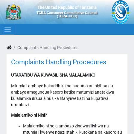
The United Republic of Tanzania
TCRA Consumer Consultative Council
(TCRA-CCC)
Complaints Handling Procedures
Complaints Handling Procedures
UTARATIBU WA KUWASILISHA MALALAMIKO
Mtumiaji ambaye hakuridhika na huduma au bidhaa au
ambaye amegundua kasoro katika matumizi anatakiwa
kulalamika ili suala husika lifanyiwe kazi na kupatiwa
ufumbuzi.
Malalamiko ni Nini?
Malalamiko ni hoja ambazo zinawasilishwa na
mtumiaji kwenye ngazi stahiki kutokana na kasoro au